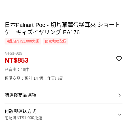
日本Palnart Poc - 切片草莓蛋糕耳夾 ショート
ケーキィズイヤリング EA176
宅配滿NT$1,000免運
國家/地區配送
NT$1,023
NT$853
已賣出：46件
預購商品：預計 14 個工作天出貨
請選擇商品選項
付款與運送方式
宅配滿NT$1,000免運