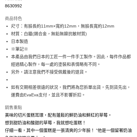
付款後7-11取貨
8630992
每筆NT$60
商品特色
宅配
尺寸：有臉長約11mm×寬約12mm，無臉長寬約12mm
每筆NT$60，滿NT$1,000(含以上)免運費
材質：白鑞(錫合金，無鉛無鎳抗敏材質)
日本製造
海外配送
查看運費
※筆記※
本產品由我們日本的工匠一件一件手工製作。因此，每件作品都
經過精心製作，每一處的塗裝和表情略有不同。
另外，請注意我們不接受佩戴後的退貨。
如有交期相差很遠的狀況，我們將為您拆單出貨，先到貨先出，
運費由EvaEva支付，並且不影響折扣。
銷售重點
美味的切片蛋糕耳環，配有蓬鬆的鮮奶油和鮮紅的草莓。
想到甜奶油和酸甜的草莓，我就想吃蛋糕！
仔細一看，其中一個蛋糕是一張清爽的少年臉！ “他是一個留著奶油