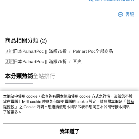
客服
商品相關分類 (2)
🇯🇵日本PalnartPoc || 滿額75折
Palnart Poc全部商品
🇯🇵日本PalnartPoc || 滿額75折
耳夾
本分類熱銷
全站排行
本網站中使用 cookie，欲查詢有關本網站使用 cookie 方式之詳情，及若您不希
熱門標籤
望在電腦上使用 cookie 時應如何變更電腦的 cookie 設定，請參閱本網站「
隱私
權條款
」之 Cookie 聲明。您繼續使用本網站即表示您同意本公司得按本網站使
用條款之 Cookie 聲明使用 cookie。
了解更多 >
我知道了