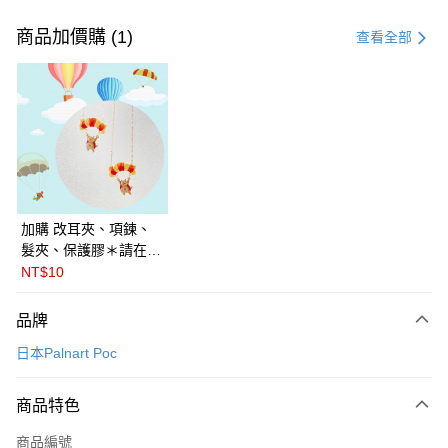
付款方式
信用卡一次付款
商品加價購 (1)
查看全部
LINE Pay
Apple Pay
悠遊付
Google Pay
全盈+PAY
加購 改耳夾、項鍊、
髮夾、保護膠＊請在訂
ATM付款
單備註商品及欲修改的
NT$10
飾品種類＊ 🇯🇵日本
運送方式
PalnartPoc + 🇬🇧英國
品牌
FABLE 寓言
付款後全家取貨
日本Palnart Poc
每筆NT$60
付款後萊爾富取貨
商品特色
每筆NT$60
商品編號