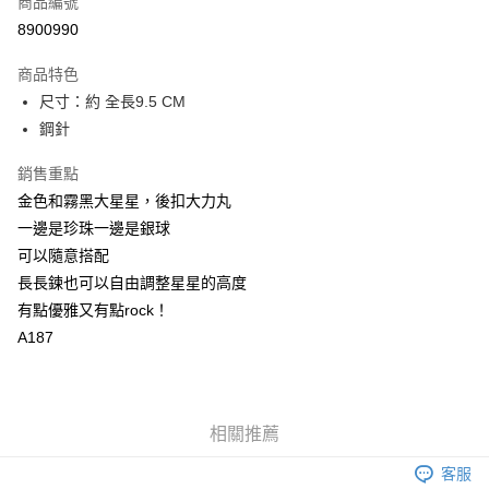
商品編號
LINE Pay
8900990
Apple Pay
商品特色
悠遊付
尺寸：約 全長9.5 CM
鋼針
Google Pay
銷售重點
全盈+PAY
金色和霧黑大星星，後扣大力丸
ATM付款
一邊是珍珠一邊是銀球
可以隨意搭配
運送方式
長長鍊也可以自由調整星星的高度
付款後全家取貨
有點優雅又有點rock！
每筆NT$60
A187
付款後萊爾富取貨
每筆NT$60
相關推薦
付款後7-11取貨
客服
每筆NT$60