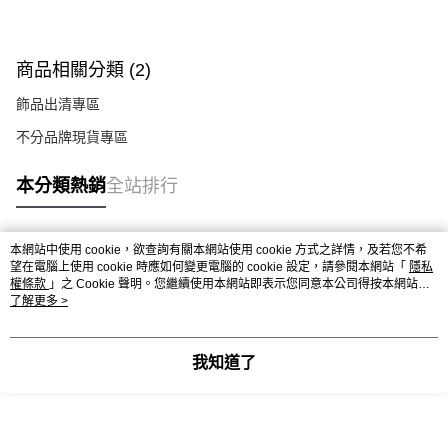
宅配
每筆NT$60，滿NT$1,000(含以上)免運費
商品相關分類 (2)
海外配送
查看運費
飾品出清專區
不分品牌現貨專區
本分類熱銷
全站排行
本網站中使用 cookie，欲查詢有關本網站使用 cookie 方式之詳情，及若您不希
熱門標籤
望在電腦上使用 cookie 時應如何變更電腦的 cookie 設定，請參閱本網站「
隱私
權條款
」之 Cookie 聲明。您繼續使用本網站即表示您同意本公司得按本網站使
用條款之 Cookie 聲明使用 cookie。
了解更多 >
我知道了