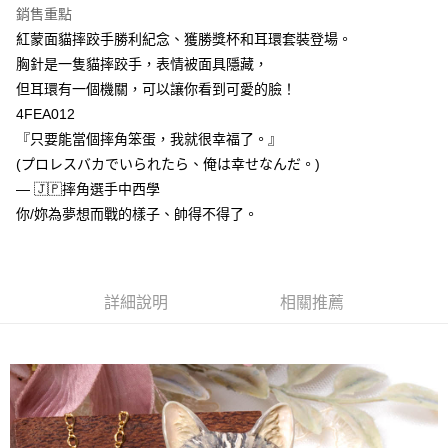
銷售重點
紅蒙面貓摔跤手勝利紀念、獲勝獎杯和耳環套裝登場。
胸針是一隻貓摔跤手，表情被面具隱藏，
但耳環有一個機關，可以讓你看到可愛的臉！
4FEA012
『只要能當個摔角笨蛋，我就很幸福了。』
(プロレスバカでいられたら、俺は幸せなんだ。)
— 🇯🇵摔角選手中西學
你/妳為夢想而戰的樣子、帥得不得了。
詳細說明
相關推薦