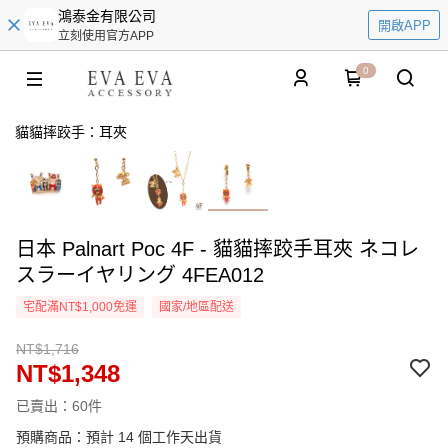
鴻泰金有限公司
開啟APP
立刻使用官方APP
0
貓貓摔跤手：耳夾
日本 Palnart Poc 4F - 貓貓摔跤手耳夾 ネコレ
スラーイヤリング 4FEA012
宅配滿NT$1,000免運
國家/地區配送
NT$1,716
NT$1,348
已賣出：60件
預購商品：預計 14 個工作天出貨