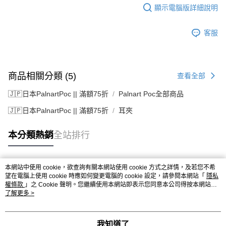
顯示電腦版詳細說明
客服
商品相關分類 (5)
查看全部
🇯🇵日本PalnartPoc || 滿額75折
Palnart Poc全部商品
🇯🇵日本PalnartPoc || 滿額75折
耳夾
本分類熱銷
全站排行
本網站中使用 cookie，欲查詢有關本網站使用 cookie 方式之詳情，及若您不希
熱門標籤
望在電腦上使用 cookie 時應如何變更電腦的 cookie 設定，請參閱本網站「
隱私
權條款
」之 Cookie 聲明。您繼續使用本網站即表示您同意本公司得按本網站使
用條款之 Cookie 聲明使用 cookie。
了解更多 >
我知道了