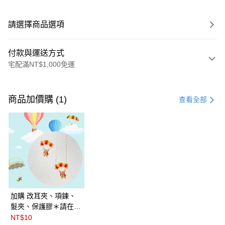
請選擇商品選項
付款與運送方式
宅配滿NT$1,000免運
付款方式
信用卡一次付款
商品加價購 (1)
查看全部
LINE Pay
Apple Pay
悠遊付
Google Pay
全盈+PAY
加購 改耳夾、項鍊、
髮夾、保護膠＊請在訂
ATM付款
單備註商品及欲修改的
NT$10