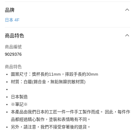
飾品種類＊ 🇯🇵日本
運送方式
PalnartPoc + 🇬🇧英國
品牌
FABLE 寓言
付款後全家取貨
日本 4F
每筆NT$60
付款後萊爾富取貨
商品特色
每筆NT$60
商品編號
付款後7-11取貨
9029376
每筆NT$60
商品特色
宅配
圖案尺寸：獎杯長約11mm，摔跤手長約30mm
每筆NT$60，滿NT$1,000(含以上)免運費
材質：白鑞(錫合金，無鉛無鎳抗敏材質)
海外配送
查看運費
日本製造
※筆記※
本產品由我們日本的工匠一件一件手工製作而成。 因此，每件作
品都經過精心製作，塗裝和表情略有不同。
另外，請注意，我們不接受穿著後的退貨。