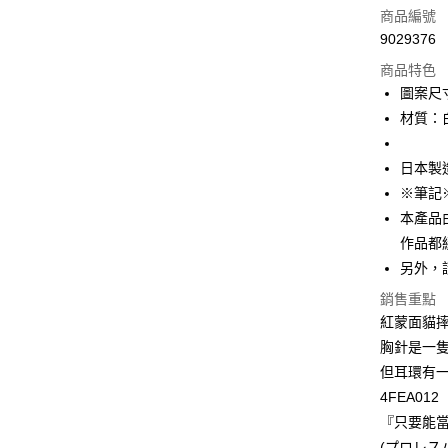
商品編號
悠遊付
9029376
商品特色
Google Pa
圖案尺
全盈+PAY
材質：
ATM付款
日本製
※筆記
運送方式
本產品
作品都
付款後全
另外，
每筆NT$6
銷售重點
付款後萊
紅蒙面貓
每筆NT$6
胸針是一
但耳環有
付款後7-1
4FEA012
每筆NT$6
『只要能
宅配
(プロレス