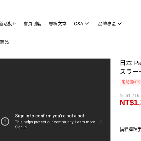
新活動✨
會員制度
專欄文章
Q&A
品牌專區
全部商品
日本 Pa
スラーイ
宅配滿NT$
NT$1,716
NT$1,
貓貓摔跤