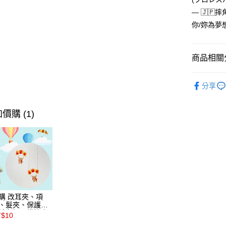
每筆NT$6
— 🇯🇵
你/妳為夢
海外配送
商品相關分
🇯🇵日本Pa
分享
🇯🇵日本Pa
🇯🇵日本Pa
價購 (1)
🇯🇵日本 P
🇯🇵日本 P
購 改耳夾、項
、髮夾、保護膠
請在訂單備註商
T$10
及欲修改的飾品