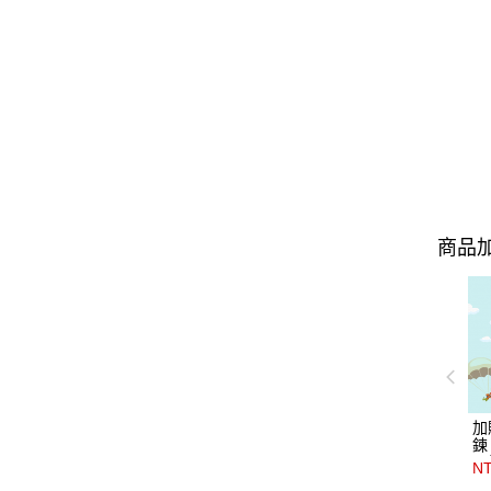
商品加
加
鍊
＊
N
品