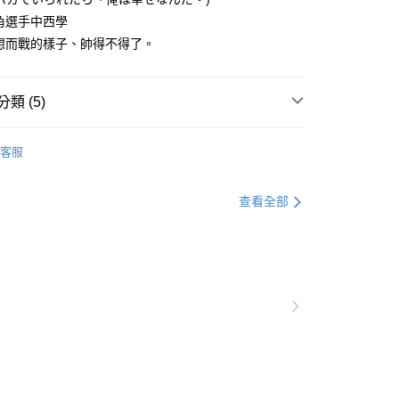
0，滿NT$1,000(含以上)免運費
摔角選手中西學
想而戰的樣子、帥得不得了。
查看運費
類 (5)
lnartPoc || 滿額75折
Palnart Poc全部商品
客服
lnartPoc || 滿額75折
耳夾
lnartPoc || 滿額75折
姐妹牌 4F - 全是貓貓系列
查看全部
alnartPoc 4F || 全是貓貓系列
耳夾
alnartPoc 4F || 全是貓貓系列
全部商品 || 最低76折