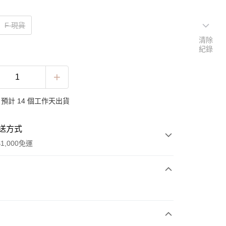
F 現貨
清除
紀錄
預計 14 個工作天出貨
送方式
1,000免運
次付款