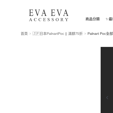
商品分類
✨最
首頁
🇯🇵日本PalnartPoc || 滿額75折
Palnart Poc