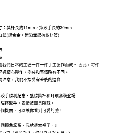
y
寸：獎杯長約11mm，摔跤手長約30mm
白鑞(錫合金，無鉛無鎳抗敏材質)
造
※
由我們日本的工匠一件一件手工製作而成。 因此，每件
經過精心製作，塗裝和表情略有不同。
家取貨
請注意，我們不接受穿著後的退貨。
0
爾富取貨
摔跤手勝利紀念、獲勝獎杯和耳環套裝登場。
0
隻貓摔跤手，表情被面具隱藏，
一個機關，可以讓你看到可愛的臉！
1取貨
0
當個摔角笨蛋，我就很幸福了。』
バカでいられたら、俺は幸せなんだ。)