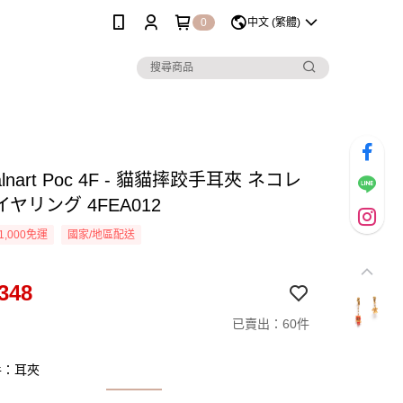
0
中文 (繁體)
lnart Poc 4F - 貓貓摔跤手耳夾 ネコレ
ヤリング 4FEA012
1,000免運
國家/地區配送
348
已賣出：60件
手：耳夾