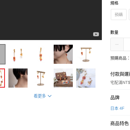
規格
預購
數量
預購商品：
付款與運
宅配滿NT$
看更多
付款方式
品牌
信用卡一
日本 4F
LINE Pay
商品特色
Apple Pay