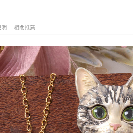
類＊ 🇯🇵日本
nartPoc + 🇬🇧
國 FABLE 寓言
說明
相關推薦