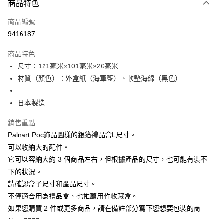
付款後萊爾富取貨
商品特色
每筆NT$60
商品編號
付款後7-11取貨
9416187
每筆NT$60
商品特色
宅配
尺寸：121毫米×101毫米×26毫米
每筆NT$60，滿NT$1,000(含以上)免運費
材質（顏色）：外盒紙（海軍藍）、軟墊海綿（黑色）
海外配送
查看運費
日本製造
銷售重點
Palnart Poc飾品圖樣的銀箔禮品盒L尺寸。
可以收納大的配件。
它可以容納大約 3 個商品左右，但根據產品的尺寸，也可能有裝不
下的狀況。
請確認盒子尺寸和產品尺寸。
不僅適合用為禮品盒，也推薦用作收藏盒。
如果您購買 2 件或更多商品，請在備註部分寫下您想要包裝的商