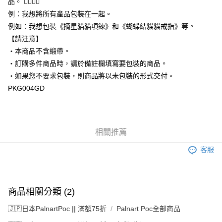
品。 
例：我想將所有產品包裝在一起。
例如：我想包裝《摘星貓貓項鍊》和《蝴蝶結貓貓戒指》等。
【請注意】
・本商品不含緞帶。
・訂購多件商品時，請於備註欄填寫要包裝的商品。
・如果您不要求包裝，則商品將以未包裝的形式交付。
PKG004GD
相關推薦
客服
商品相關分類 (2)
🇯🇵日本PalnartPoc || 滿額75折
Palnart Poc全部商品