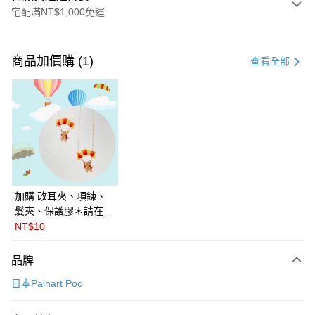
宅配滿NT$1,000免運
付款方式
信用卡一次付款
商品加價購 (1)
查看全部
LINE Pay
Apple Pay
悠遊付
Google Pay
全盈+PAY
加購 改耳夾、項鍊、
髮夾、保護膠＊請在訂
ATM付款
單備註商品及欲修改的
NT$10
飾品種類＊ 🇯🇵日本
運送方式
PalnartPoc + 🇬🇧英國
品牌
FABLE 寓言
付款後全家取貨
日本Palnart Poc
每筆NT$60