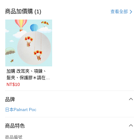
付款方式
信用卡一次付款
商品加價購 (1)
查看全部
LINE Pay
Apple Pay
悠遊付
Google Pay
全盈+PAY
加購 改耳夾、項鍊、
髮夾、保護膠＊請在訂
ATM付款
單備註商品及欲修改的
NT$10
飾品種類＊ 🇯🇵日本
運送方式
PalnartPoc + 🇬🇧英國
品牌
FABLE 寓言
付款後全家取貨
日本Palnart Poc
每筆NT$60
付款後萊爾富取貨
商品特色
每筆NT$60
商品編號