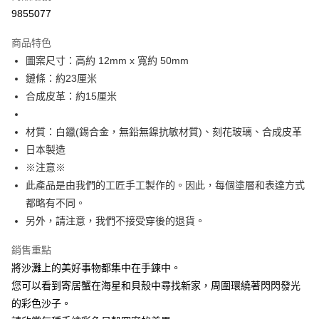
付款後7-11取貨
9855077
每筆NT$60
商品特色
宅配
圖案尺寸：高約 12mm x 寬約 50mm
每筆NT$60，滿NT$1,000(含以上)免運費
鏈條：約23厘米
合成皮革：約15厘米
海外配送
查看運費
材質：白鑞(錫合金，無鉛無鎳抗敏材質)、刻花玻璃、合成皮革
日本製造
※注意※
此產品是由我們的工匠手工製作的。因此，每個塗層和表達方式
都略有不同。
另外，請注意，我們不接受穿後的退貨。
銷售重點
將沙灘上的美好事物都集中在手鍊中。
您可以看到寄居蟹在海星和貝殼中尋找新家，周圍環繞著閃閃發光
的彩色沙子。