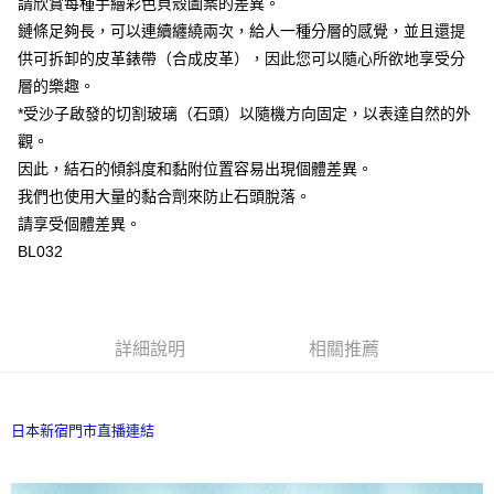
請欣賞每種手繪彩色貝殼圖案的差異。
鏈條足夠長，可以連續纏繞兩次，給人一種分層的感覺，並且還提
供可拆卸的皮革錶帶（合成皮革），因此您可以隨心所欲地享受分
層的樂趣。
*受沙子啟發的切割玻璃（石頭）以隨機方向固定，以表達自然的外
觀。
因此，結石的傾斜度和黏附位置容易出現個體差異。
我們也使用大量的黏合劑來防止石頭脫落。
請享受個體差異。
BL032
詳細說明
相關推薦
日本新宿門市直播連結